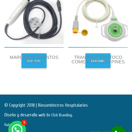
MARCADOR EVENTOS
TRANSDUCTOR TOCO
Leer más
Leer más
COMEN
COMEN C21 C22 9 PINES
© Copyright 2018 | Biosuministros Hospitalarios
Diseño y desarrollo web
.
Be Click Branding
1
Habeas Data