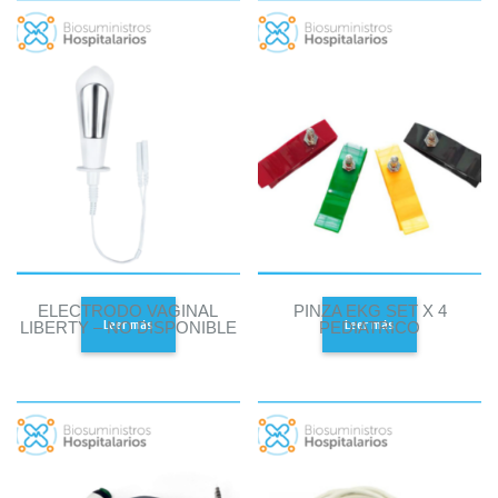
ELECTRODO VAGINAL
PINZA EKG SET X 4
Leer más
Leer más
LIBERTY – NO DISPONIBLE
PEDIATRICO