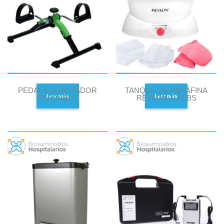
PEDAL EJERCITADOR
TANQUE DE PARAFINA
Leer más
Leer más
PLEGABLE
REVLON X 3 LBS