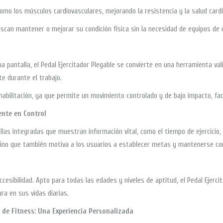
como los músculos cardiovasculares, mejorando la resistencia y la salud cardi
uscan mantener o mejorar su condición física sin la necesidad de equipos de 
 pantalla, el Pedal Ejercitador Plegable se convierte en una herramienta vali
e durante el trabajo.
habilitación, ya que permite un movimiento controlado y de bajo impacto, faci
ente en Control
as integradas que muestran información vital, como el tiempo de ejercicio, l
, sino que también motiva a los usuarios a establecer metas y mantenerse co
ccesibilidad. Apto para todas las edades y niveles de aptitud, el Pedal Ejerc
ra en sus vidas diarias.
 de Fitness: Una Experiencia Personalizada