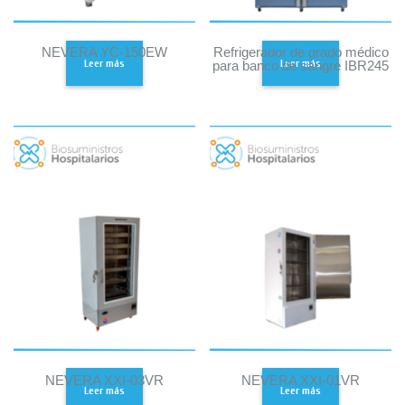
NEVERA YC-150EW
Refrigerador de grado médico
Leer más
Leer más
para banco de sangre IBR245
NEVERA XXI-03VR
NEVERA XXI-01VR
Leer más
Leer más