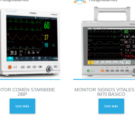
ITOR COMEN STAR8000E
MONITOR SIGNOS VITALES
2IBP
IM70 BASICO
Leer más
Leer más