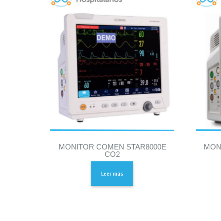
MONITOR COMEN STAR8000E
MON
CO2
Leer más