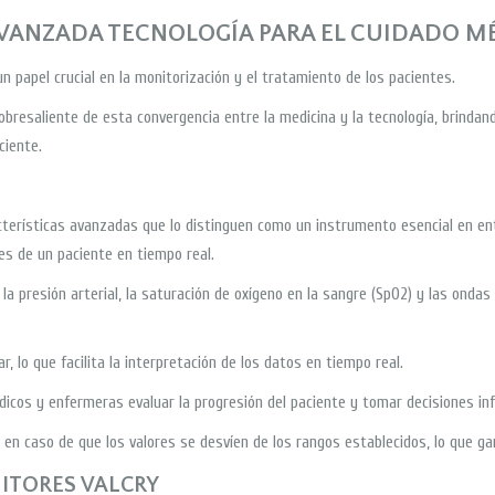
AVANZADA TECNOLOGÍA PARA EL CUIDADO M
un papel crucial en la monitorización y el tratamiento de los pacientes.
bresaliente de esta convergencia entre la medicina y la tecnología, brindan
ciente.
terísticas avanzadas que lo distinguen como un instrumento esencial en ent
es de un paciente en tiempo real.
la presión arterial, la saturación de oxígeno en la sangre (SpO2) y las ondas
r, lo que facilita la interpretación de los datos en tiempo real.
édicos y enfermeras evaluar la progresión del paciente y tomar decisiones i
en caso de que los valores se desvíen de los rangos establecidos, lo que ga
ITORES VALCRY