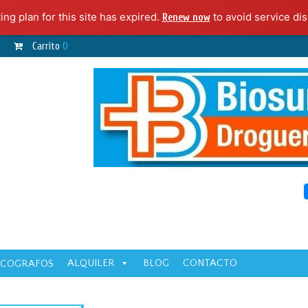
ng plan for this site has expired.
to avoid service dis
Renew now
Carrito
0
ALQUILER
BLOG
CONTACTO
ECOGRAFOS