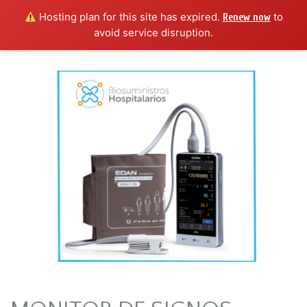
Hosting plan for this site has expired.
to
Renew now
avoid service disruption.