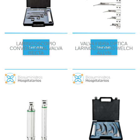
LARINGOSCOPIO
VALVA FIBRA OPTICA
Leer más
Leer más
CONVENCIONAL VALVA
LARINGOSCOPIO WELCH
RECTA
ALLYN