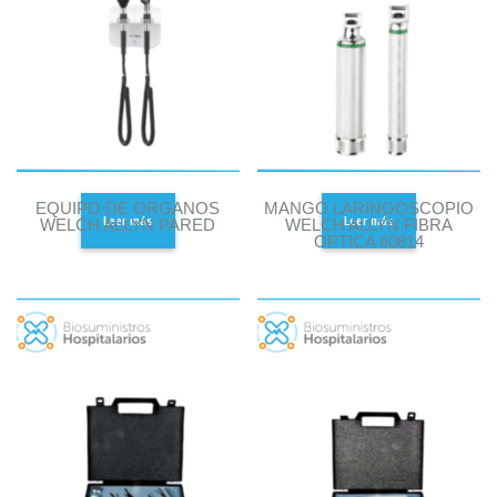
EQUIPO DE ORGANOS
MANGO LARINGOSCOPIO
Leer más
Leer más
WELCH ALLYN PARED
WELCH ALLYN FIBRA
OPTICA 60814