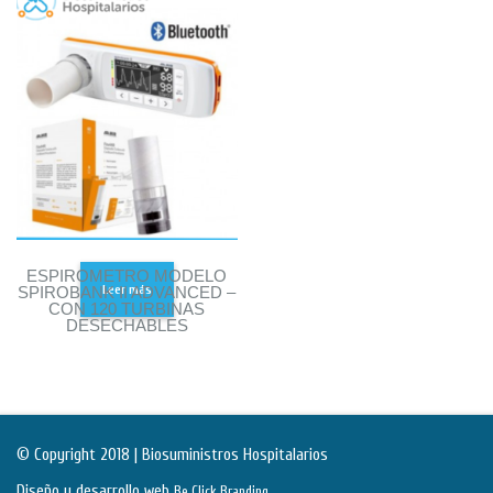
ESPIROMETRO MODELO
Leer más
SPIROBANK II ADVANCED –
CON 120 TURBINAS
DESECHABLES
© Copyright 2018 | Biosuministros Hospitalarios
Diseño y desarrollo web
.
Be Click Branding