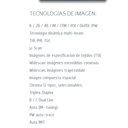
TECNOLOGIAS DE IMAGEN:
B / 2B / 4B / M / CFM / PDI / DirPDI /PW
Tecnología dinámica multi-beam
THI, PHI, TGC
μ-Scan
Imágenes de especificación de tejidos (TSI)
Widescan: imágenes extendidas convexas
Widescan: imágenes trapezoidale
Imagen compuesta espacial
Chroma 12 tipos, seleccionables.
Triplex, Duplex
B / C Dual Live
Auto (M- tuning)
PW auto-trace
Auto IMT