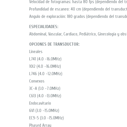
Velocidad de fotogramas: hasta 80 fps (dependiendo del t
Profundidad de escaneo: 40 cm (dependiendo del transduct
Angulo de exploración: 180 grados (dependiendo del transd
ESPECIALIDADES:
Abdominal, Vascular, Cardíaco, Pediátrico, Ginecología y ob
OPCIONES DE TRANSDUCTOR:
Lineales
L741 (4.0 -16.0MHz)
10I2 (4.0 -16.0MHz)
L746 (4.0 -12.0MHz)
Convexos
3C-A (1.0 -7.0MHz)
C613 (4.0 -13.0MHz)
Endocavitario
6V1 (3.0 -15.0MHz)
EC9-5 (3.0 -15.0MHz)
Phased Array