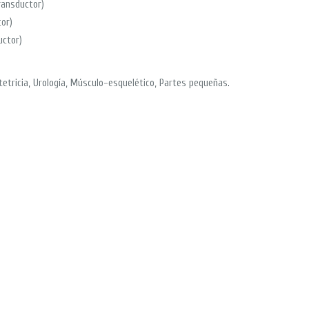
ransductor)
or)
uctor)
stetricia, Urología, Músculo-esquelético, Partes pequeñas.