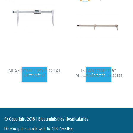
INFANTOMETRO DIGITAL
INFANTOMETRO
Leer más
Leer más
DETECTO
MECANICO DETECTO
© Copyright 2018 | Biosuministros Hospitalarios
Diseño y desarrollo web
.
Be Click Branding