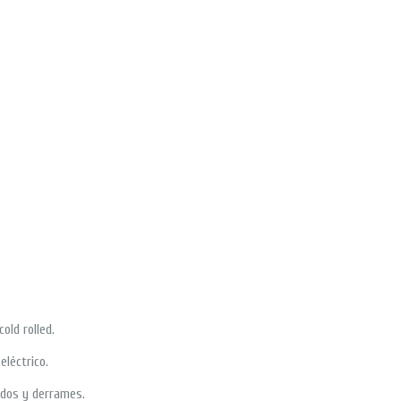
old rolled.
eléctrico.
idos y derrames.