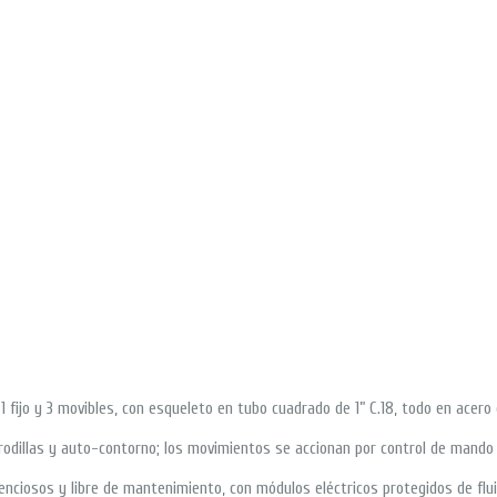
 fijo y 3 movibles, con esqueleto en tubo cuadrado de 1” C.18, todo en acero c
n rodillas y auto-contorno; los movimientos se accionan por control de mando 
nciosos y libre de mantenimiento, con módulos eléctricos protegidos de flu