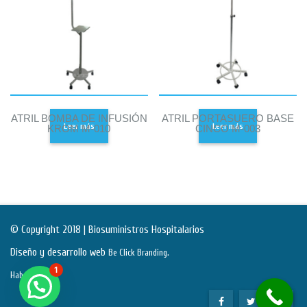
ATRIL BOMBA DE INFUSIÓN
ATRIL PORTASUERO BASE
Leer más
Leer más
KROM M-010
CINCO M-003
© Copyright 2018 | Biosuministros Hospitalarios
Diseño y desarrollo web
.
Be Click Branding
1
Habeas Data