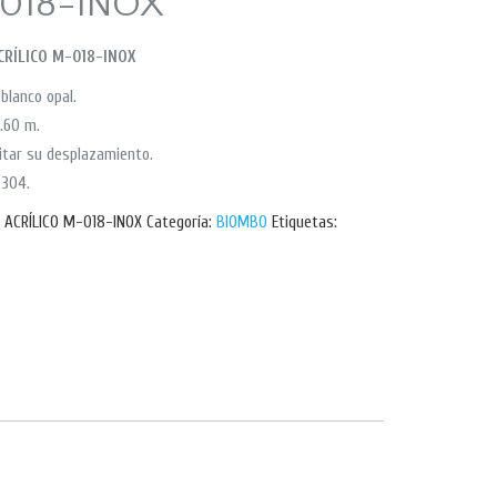
-018-INOX
RÍLICO M-018-INOX
 blanco opal.
1.60 m.
litar su desplazamiento.
 304.
 ACRÍLICO M-018-INOX
Categoría:
BIOMBO
Etiquetas: