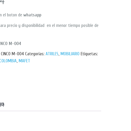
4
en el boton de
whatsapp
ara precio y disponibilidad en el menor tiempo posible de
INCO M-004
E CINCO M-004
Categorías:
ATRILES
,
MOBILIARIO
Etiquetas:
 COLOMBIA
,
MAFET
(0)