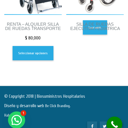
RENTA – ALQUILER SILLA
SILLA DE RUEDAS
Leer más
DE RUEDAS TRANSPORTE
EJECUTIVA PEDIATRICA
$
80,000
Seleccionar opciones
© Copyright 2018 | Biosuministros Hospitalarios
Diseño y desarrollo web
.
Be Click Branding
1
Habeas Data