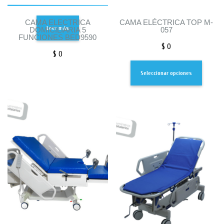
CAMA ELECTRICA
CAMA ELÉCTRICA TOP M-
Leer más
DOMICILIARIA 5
057
FUNCIONES BED9590
$
0
$
0
Seleccionar opciones