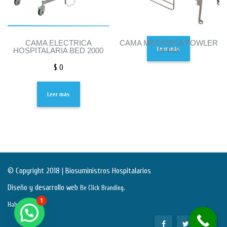
CAMA ELECTRICA
CAMA MECÁNICA FOWLER
Leer más
HOSPITALARIA BED 2000
M-043
$
0
Leer más
© Copyright 2018 | Biosuministros Hospitalarios
Diseño y desarrollo web
.
Be Click Branding
1
Habeas Data